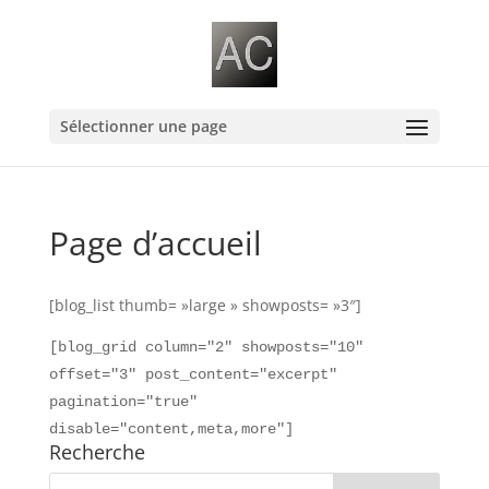
Sélectionner une page
Page d’accueil
[blog_list thumb= »large » showposts= »3″]
[blog_grid column="2" showposts="10"
offset="3" post_content="excerpt"
pagination="true"
disable="content,meta,more"]
Recherche