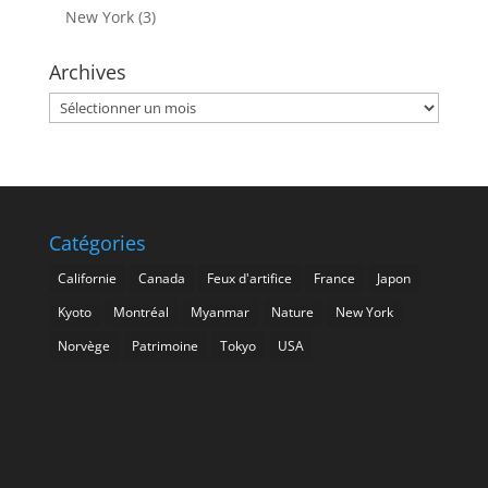
New York
(3)
Archives
Archives
Catégories
Californie
Canada
Feux d'artifice
France
Japon
Kyoto
Montréal
Myanmar
Nature
New York
Norvège
Patrimoine
Tokyo
USA