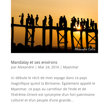
Mandalay et ses environs
par
Alexandre
|
Mar 24, 2016
|
Myanmar
Ici débute le récit de mon voyage dans ce pays
magnifique qu’est la Birmanie. Également appelé le
Myanmar, ce pays au carrefour de l’Inde et de
l’Extrême-Orient est synonyme d’un fort patrimoine
culturel et d’un peuple d’une grande...