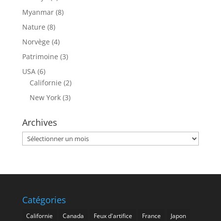
Myanmar
(8)
Nature
(8)
Norvège
(4)
Patrimoine
(3)
USA
(6)
Californie
(2)
New York
(3)
Archives
Archives
Catégories
Californie
Canada
Feux d'artifice
France
Japon