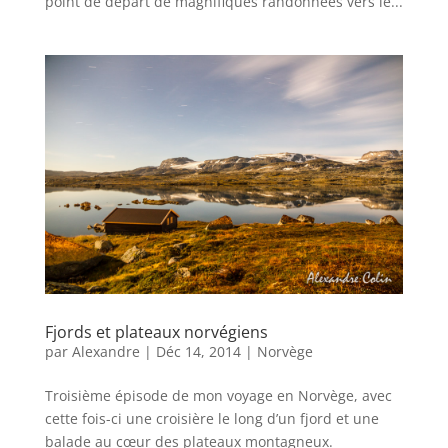
point de départ de magnifiques randonnées vers le...
Fjords et plateaux norvégiens
par
Alexandre
|
Déc 14, 2014
|
Norvège
Troisième épisode de mon voyage en Norvège, avec
cette fois-ci une croisière le long d’un fjord et une
balade au cœur des plateaux montagneux.