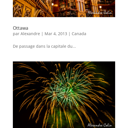
Ottawa
par
Alexandre
|
Mar 4, 2013
|
Canada
De passage dans la capitale du...