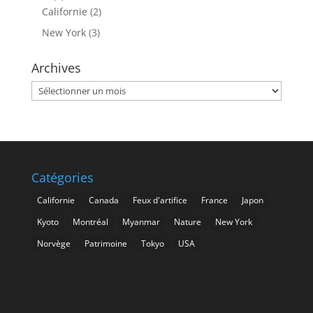
Californie
(2)
New York
(3)
Archives
Archives
Catégories
Californie
Canada
Feux d'artifice
France
Japon
Kyoto
Montréal
Myanmar
Nature
New York
Norvège
Patrimoine
Tokyo
USA