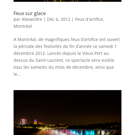
Feux sur glace
par
Alexandre
|
Déc 6, 2012
|
Feux d'artifice
,
Montréal
A Montréal, de magnifiques feux d’artifice ont ouvert
la période des festivités de fin d’année ce samedi 1
décembre 2012. Lancés depuis le Vieux Port au
dessus du Saint-Laurent, ce spectacle sera visible
tous les samedis du mois de décembre, ainsi que
le...