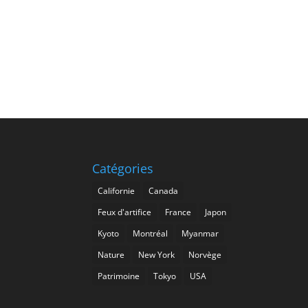
Catégories
Californie
Canada
Feux d'artifice
France
Japon
Kyoto
Montréal
Myanmar
Nature
New York
Norvège
Patrimoine
Tokyo
USA