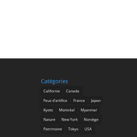
Catégories
Californie
Canada
Feux d'artifice
France
Japon
Kyoto
Montréal
Myanmar
Nature
New York
Norvège
Patrimoine
Tokyo
USA