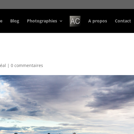
e
Blog
Photographies
A propos
Contact
éal
|
0 commentaires