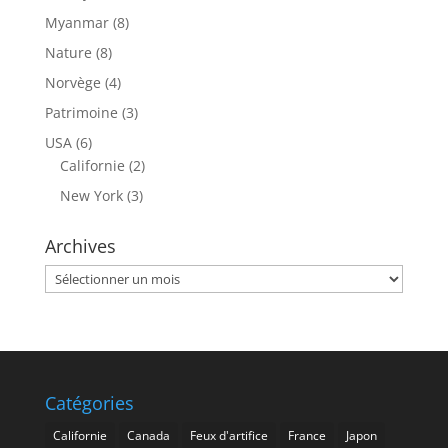
Myanmar
(8)
Nature
(8)
Norvège
(4)
Patrimoine
(3)
USA
(6)
Californie
(2)
New York
(3)
Archives
Archives
Catégories
Californie
Canada
Feux d'artifice
France
Japon