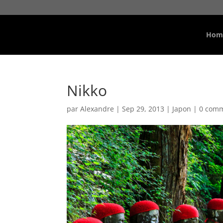
Hom
Nikko
par
Alexandre
|
Sep 29, 2013
|
Japon
|
0 comm