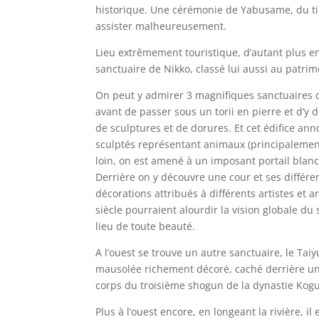
historique. Une cérémonie de Yabusame, du tir 
assister malheureusement.
Lieu extrêmement touristique, d’autant plus en ce
sanctuaire de Nikko, classé lui aussi au patr
On peut y admirer 3 magnifiques sanctuaires 
avant de passer sous un torii en pierre et d’y
de sculptures et de dorures. Et cet édifice ann
sculptés représentant animaux (principalemen
loin, on est amené à un imposant portail blanc e
Derrière on y découvre une cour et ses différe
décorations attribués à différents artistes et 
siècle pourraient alourdir la vision globale d
lieu de toute beauté.
A l’ouest se trouve un autre sanctuaire, le Tai
mausolée richement décoré, caché derrière une
corps du troisième shogun de la dynastie Kogu
Plus à l’ouest encore, en longeant la rivière, i