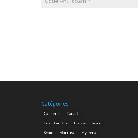
Catégories
Californie
Canada
Feux d'artifice
France
Japon
Kyoto
Montréal
Myanmar