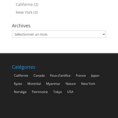
Californie
(2)
New York
(3)
Archives
Archives
Catégories
Californie
Canada
Feux d'artifice
France
Japon
Kyoto
Montréal
Myanmar
Nature
New York
Norvège
Patrimoine
Tokyo
USA