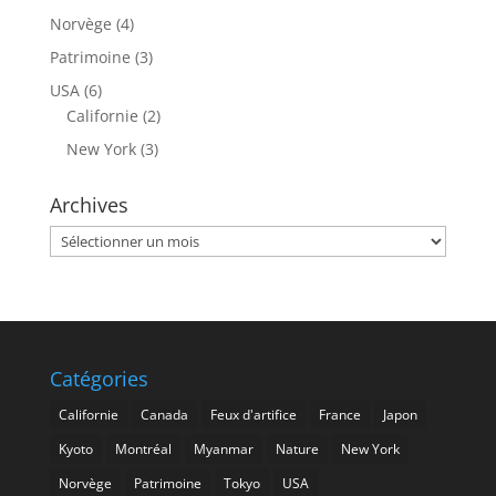
Norvège
(4)
Patrimoine
(3)
USA
(6)
Californie
(2)
New York
(3)
Archives
Archives
Catégories
Californie
Canada
Feux d'artifice
France
Japon
Kyoto
Montréal
Myanmar
Nature
New York
Norvège
Patrimoine
Tokyo
USA