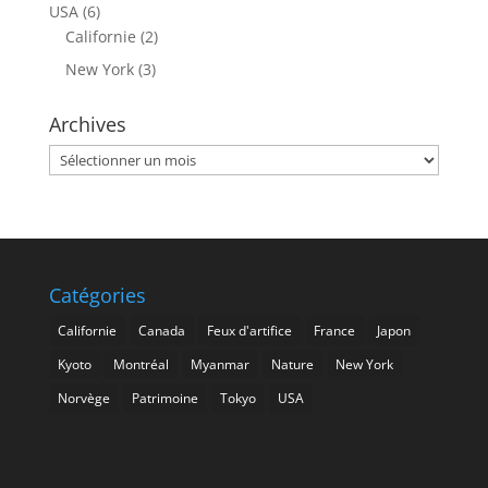
USA
(6)
Californie
(2)
New York
(3)
Archives
Archives
Catégories
Californie
Canada
Feux d'artifice
France
Japon
Kyoto
Montréal
Myanmar
Nature
New York
Norvège
Patrimoine
Tokyo
USA