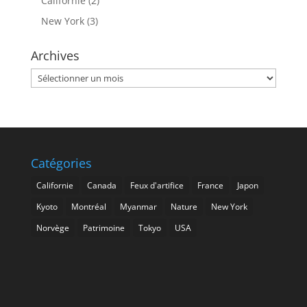
Californie
(2)
New York
(3)
Archives
Archives
Catégories
Californie
Canada
Feux d'artifice
France
Japon
Kyoto
Montréal
Myanmar
Nature
New York
Norvège
Patrimoine
Tokyo
USA