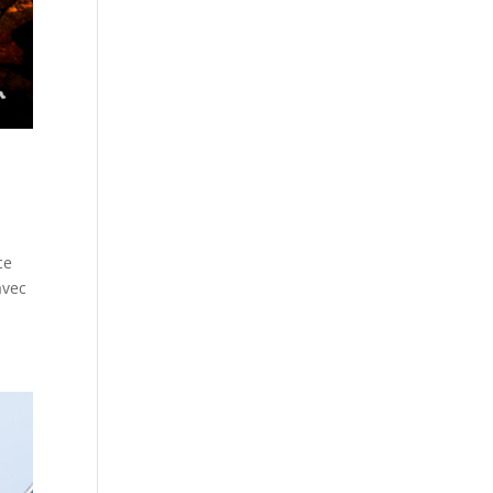
ce
avec