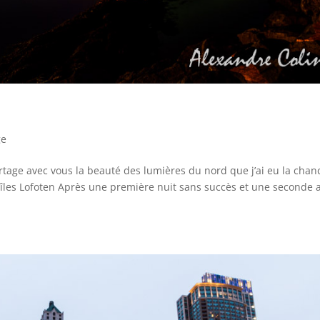
ge
rtage avec vous la beauté des lumières du nord que j’ai eu la chan
x îles Lofoten Après une première nuit sans succès et une seconde 