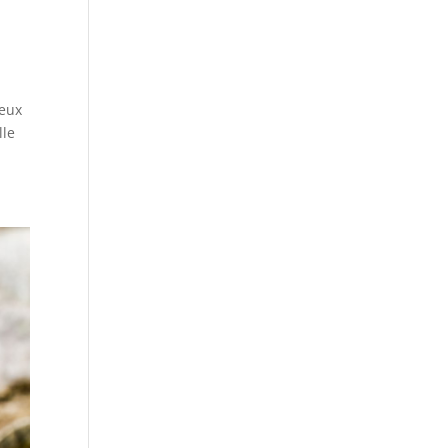
meux
lle